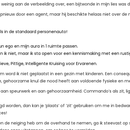
 weinig aan de verbeelding over, een bijtwonde in mijn lies was
opnieuw door een agent, maar hij beschikte helaas niet over de
ls in de standaard personenauto!
hun ego en mijn aura in 1 ruimte passen.
n ik niet, maar ik sta open voor een kennismaking met een rusti
ieve, Pittige, Intelligente Kruising voor Ervarenen.
m word ik niet geplaatst in een gezin met kinderen. Een conse
me, gehoorzame knul die nood heeft aan voldoende fysieke en me
ben, aan speurwerk en aan gehoorzaamheid. Commando’s als zit, li
ldigd worden, dan kan je ‘plaats’ of ‘zit’ gebruiken om me in bed
ces!
en, en de neiging heb om de overhand te nemen, ga ik steevast o