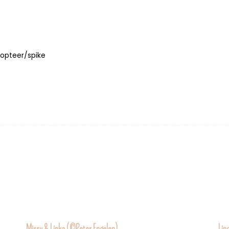
dopteer/spike
Missy & Linka (©Peter Engelen)
Lin