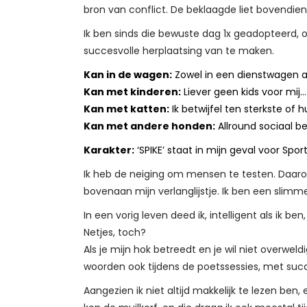
bron van conflict. De beklaagde liet bovendien
Ik ben sinds die bewuste dag 1x geadopteerd, 
succesvolle herplaatsing van te maken.
Kan in de wagen:
Zowel in een dienstwagen a
Kan met kinderen:
Liever geen kids voor mij…
Kan met katten:
Ik betwijfel ten sterkste of 
Kan met andere honden:
Allround sociaal be
Karakter:
‘SPIKE’ staat in mijn geval voor Sport
Ik heb de neiging om mensen te testen. Daaro
bovenaan mijn verlanglijstje. Ik ben een slim
In een vorig leven deed ik, intelligent als ik 
Netjes, toch?
Als je mijn hok betreedt en je wil niet overwe
woorden ook tijdens de poetssessies, met suc
Aangezien ik niet altijd makkelijk te lezen b