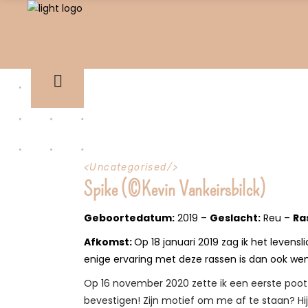
<
Uncategorised
/>
Spike (©Kevin Vankeirsbilck)
Geboortedatum:
2019
–
Geslacht:
Reu –
Ra
Afkomst:
Op 18 januari 2019 zag ik het leven
enige ervaring met deze rassen is dan ook wens
Op 16 november 2020 zette ik een eerste poot 
bevestigen! Zijn motief om me af te staan? Hij