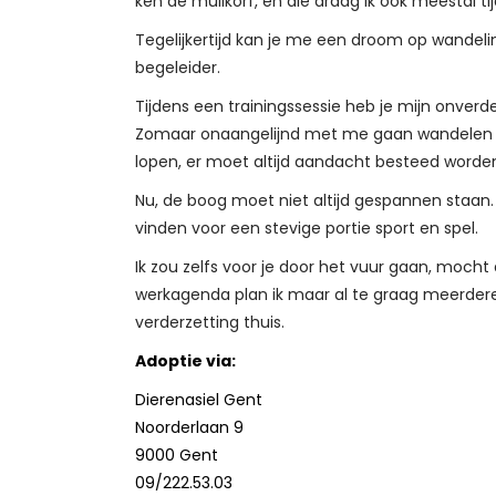
ken de muilkorf, en die draag ik ook meestal t
Tegelijkertijd kan je me een droom op wandelin
begeleider.
Tijdens een trainingssessie heb je mijn onverde
Zomaar onaangelijnd met me gaan wandelen zon
lopen, er moet altijd aandacht besteed worde
Nu, de boog moet niet altijd gespannen staan. A
vinden voor een stevige portie sport en spel.
Ik zou zelfs voor je door het vuur gaan, mocht
werkagenda plan ik maar al te graag meerder
verderzetting thuis.
Adoptie via:
Dierenasiel Gent
Noorderlaan 9
9000 Gent
09/222.53.03