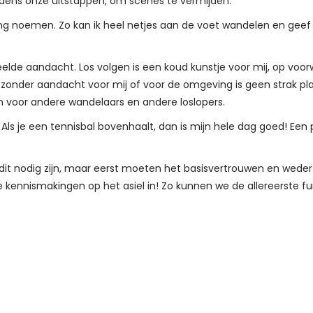
ijdens onze uitstappen, om scènes te vermijden.
g noemen. Zo kan ik heel netjes aan de voet wandelen en geef ik 
elde aandacht. Los volgen is een koud kunstje voor mij, op voorwa
der aandacht voor mij of voor de omgeving is geen strak plan
n voor andere wandelaars en andere loslopers.
ls je een tennisbal bovenhaalt, dan is mijn hele dag goed! Een p
 dit nodig zijn, maar eerst moeten het basisvertrouwen en wederz
e kennismakingen op het asiel in! Zo kunnen we de allereerste