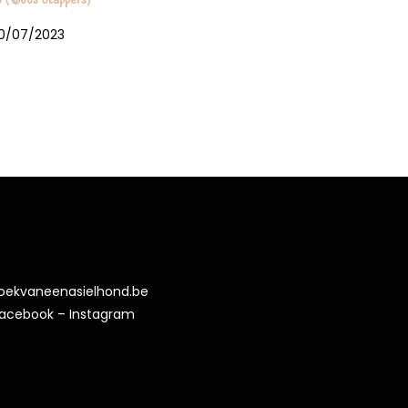
10/07/2023
oekvaneenasielhond.be
acebook
–
Instagram