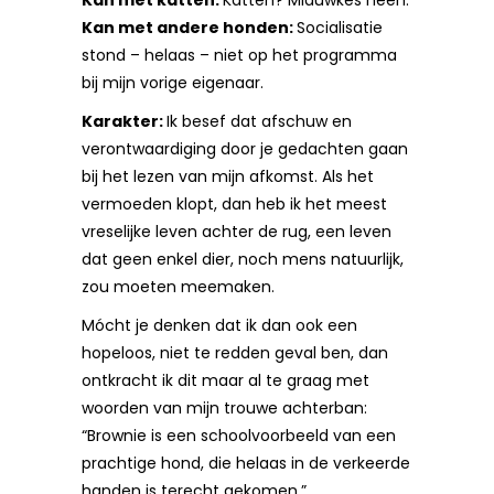
Kan met katten:
Katten? Miauwkes neen.
Kan met andere honden:
Socialisatie
stond – helaas – niet op het programma
bij mijn vorige eigenaar.
Karakter:
Ik besef dat afschuw en
verontwaardiging door je gedachten gaan
bij het lezen van mijn afkomst. Als het
vermoeden klopt, dan heb ik het meest
vreselijke leven achter de rug, een leven
dat geen enkel dier, noch mens natuurlijk,
zou moeten meemaken.
Mócht je denken dat ik dan ook een
hopeloos, niet te redden geval ben, dan
ontkracht ik dit maar al te graag met
woorden van mijn trouwe achterban:
“Brownie is een schoolvoorbeeld van een
prachtige hond, die helaas in de verkeerde
handen is terecht gekomen.”