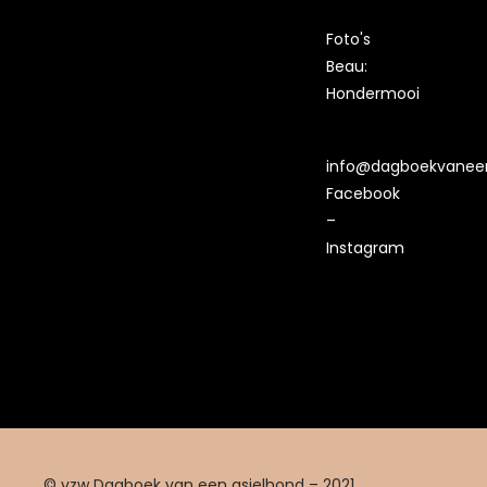
Foto's
Beau:
Hondermooi
info@dagboekvaneen
Facebook
–
Instagram
© vzw Dagboek van een asielhond – 2021