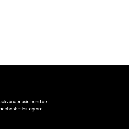
oekvaneenasielhond.be
acebook
–
Instagram