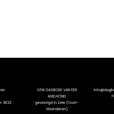
er:
VZW DAGBOEK VAN EEN
info@dagb
ASIELHOND
F
: BE32
gevestigd in Zele (Oost-
Vlaanderen)