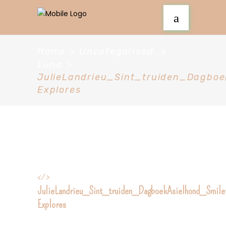
Home
>
Uncategorised
>
Luna
>
JulieLandrieu_Sint_truiden_Dagboe
Explores
</>
JulieLandrieu_Sint_truiden_DagboekAsielhond_Smile
Explores