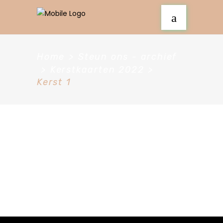
Home
>
Steun ons - archief
>
Kerstkaarten 2022
>
Kerst 1