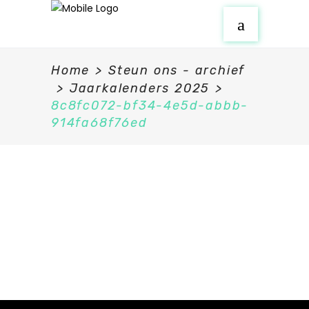
Home
>
Steun ons - archief
>
Jaarkalenders 2025
>
8c8fc072-bf34-4e5d-abbb-
914fa68f76ed