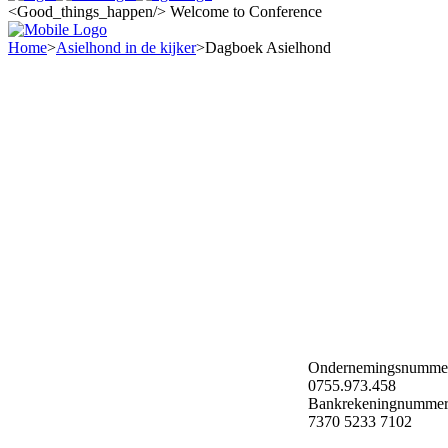
<Good_things_happen/>
Welcome to Conference
Home
>
Asielhond in de kijker
>
Dagboek Asielhond
Ondernemingsnumme
0755.973.458
Bankrekeningnummer
7370 5233 7102