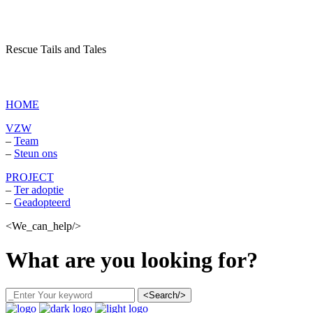
Rescue Tails and Tales
vzw Dagboek van een asielhond
HOME
VZW
–
Team
–
Steun ons
PROJECT
–
Ter adoptie
–
Geadopteerd
<We_can_help/>
What are you looking for?
<Search/>