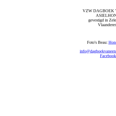
VZW DAGBOEK 
ASIELHO
gevestigd in Zel
Vlaandere
Foto's Beau:
Hon
info@dagboekvaneena
Facebook