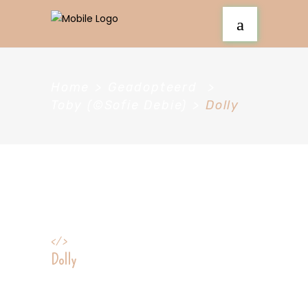
Home
>
Geadopteerd
>
Toby (©Sofie Debie)
>
Dolly
</>
Dolly