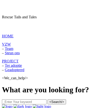
Rescue Tails and Tales
vzw Dagboek van een asielhond
HOME
VZW
–
Team
–
Steun ons
PROJECT
–
Ter adoptie
–
Geadopteerd
<We_can_help/>
What are you looking for?
<Search/>