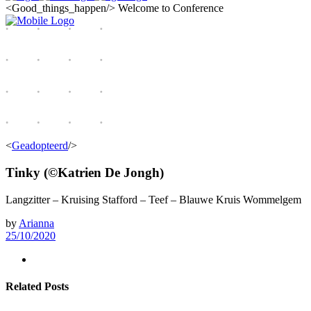
<Good_things_happen/>
Welcome to Conference
<
Geadopteerd
/>
Tinky (©Katrien De Jongh)
Langzitter – Kruising Stafford – Teef – Blauwe Kruis Wommelgem
by
Arianna
25/10/2020
Related Posts