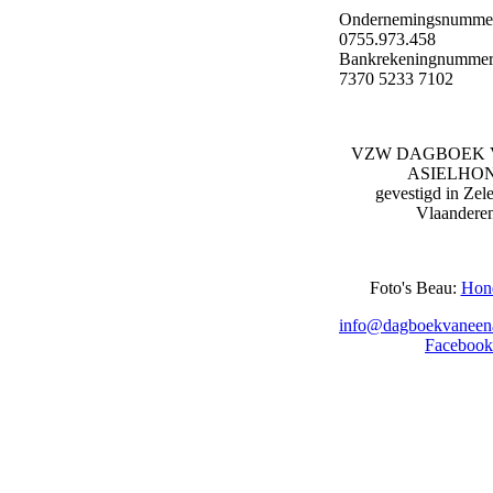
Ondernemingsnumme
0755.973.458
Bankrekeningnummer
7370 5233 7102
VZW DAGBOEK 
ASIELHO
gevestigd in Zel
Vlaandere
Foto's Beau:
Hon
info@dagboekvaneena
Facebook