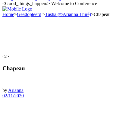
<Good_things_happen/>
Welcome to Conference
Home
>
Geadopteerd
>
Tasha (©Arianna Thiré)
>
Chapeau
</>
Chapeau
by
Arianna
02/11/2020