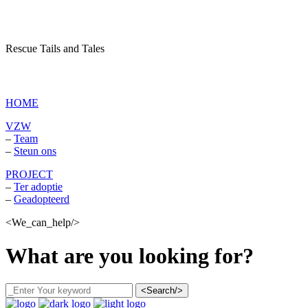
Rescue Tails and Tales
vzw Dagboek van een asielhond
HOME
VZW
–
Team
–
Steun ons
PROJECT
–
Ter adoptie
–
Geadopteerd
<We_can_help/>
What are you looking for?
<Search/>