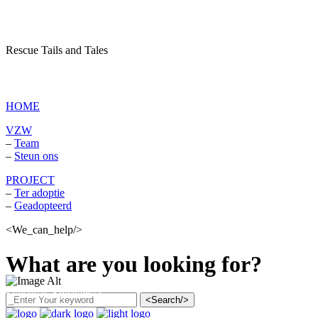
Rescue Tails and Tales
vzw Dagboek van een asielhond
HOME
VZW
–
Team
–
Steun ons
PROJECT
–
Ter adoptie
–
Geadopteerd
<We_can_help/>
What are you looking for?
<Festival_Speakers/>
<Search/>