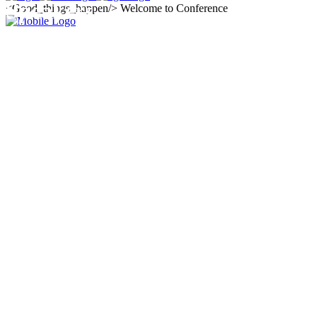
Speakers
<Good_things_happen/>
Welcome to Conference