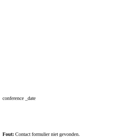
conference _date
Have Question? Contact Us!
Fout:
Contact formulier niet gevonden.