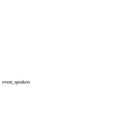
event_speakers
Most
Important
Figures in
Dev