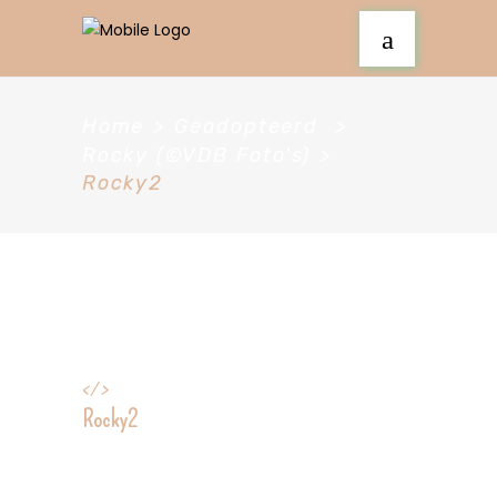
Home
>
Geadopteerd
>
Rocky (©VDB Foto's)
>
Rocky2
</>
Rocky2