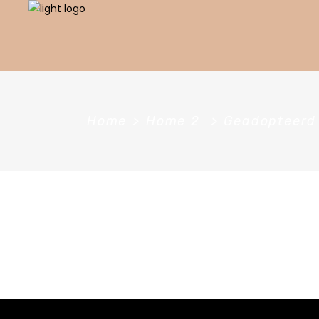
Home
>
Home 2
>
Geadopteerd