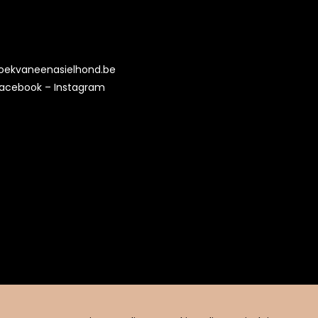
oekvaneenasielhond.be
acebook
–
Instagram