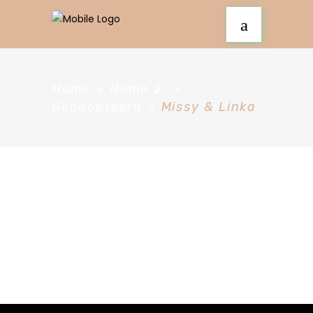
Home
>
Home 2
>
Geadopteerd
>
Missy & Linka