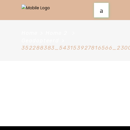
Home
>
Home 2
>
Geadopteerd
>
352288383_543153927816566_230