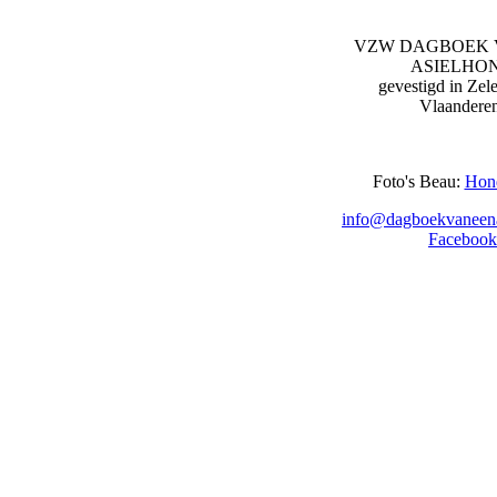
VZW DAGBOEK 
ASIELHO
gevestigd in Zel
Vlaandere
Foto's Beau:
Hon
info@dagboekvaneena
Facebook