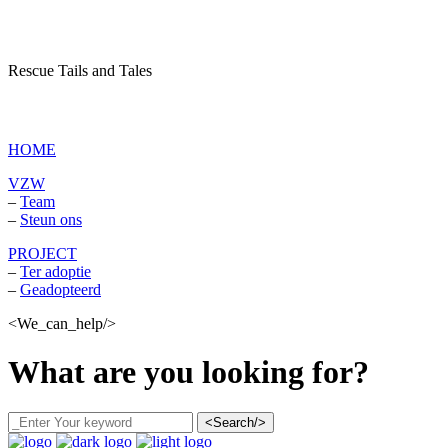
Rescue Tails and Tales
vzw Dagboek van een asielhond
HOME
VZW
–
Team
–
Steun ons
PROJECT
–
Ter adoptie
–
Geadopteerd
<We_can_help/>
What are you looking for?
<Search/>