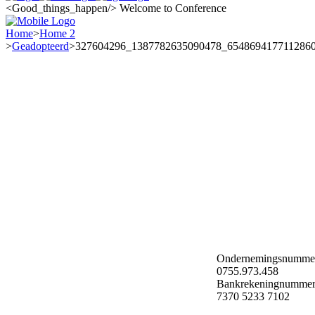
<Good_things_happen/>
Welcome to Conference
Home
>
Home 2
>
Geadopteerd
>
327604296_1387782635090478_654869417711286
Ondernemingsnumme
0755.973.458
Bankrekeningnummer
7370 5233 7102