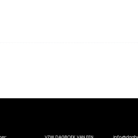
er:
VZW DAGBOEK VAN EEN
info@dagb