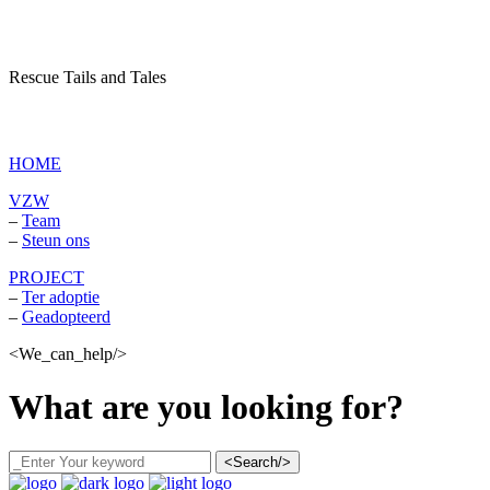
Rescue Tails and Tales
vzw Dagboek van een asielhond
HOME
VZW
–
Team
–
Steun ons
PROJECT
–
Ter adoptie
–
Geadopteerd
<We_can_help/>
What are you looking for?
<Search/>