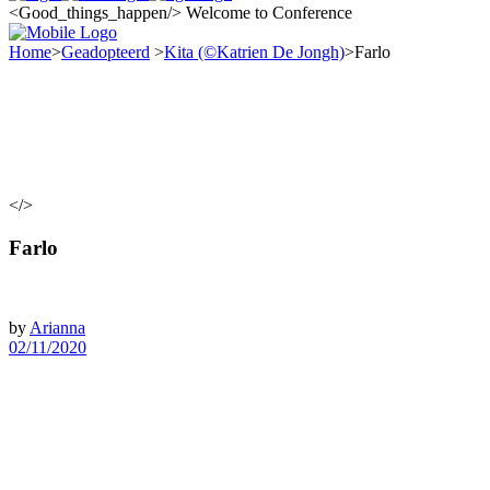
<Good_things_happen/>
Welcome to Conference
Home
>
Geadopteerd
>
Kita (©Katrien De Jongh)
>
Farlo
</>
Farlo
by
Arianna
02/11/2020