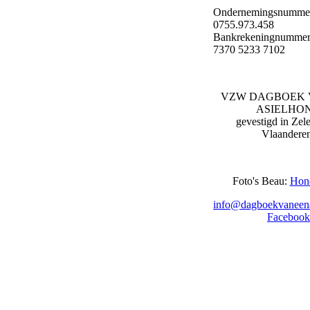
Ondernemingsnumme
0755.973.458
Bankrekeningnummer
7370 5233 7102
VZW DAGBOEK 
ASIELHO
gevestigd in Zel
Vlaandere
Foto's Beau:
Hon
info@dagboekvaneena
Facebook