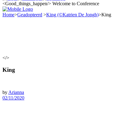
<Good_things_happen/>
Welcome to Conference
Home
>
Geadopteerd
>
King (©Katrien De Jongh)
>
King
</>
King
by
Arianna
02/11/2020