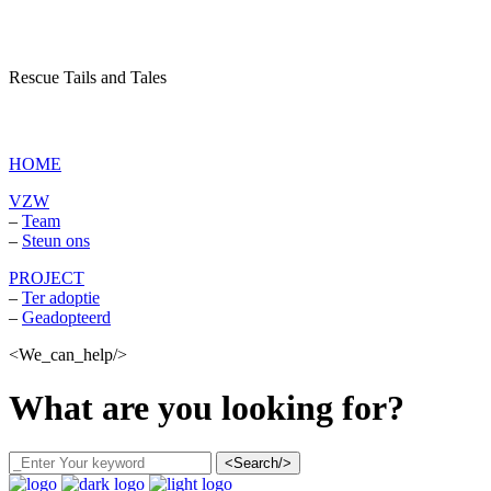
Rescue Tails and Tales
vzw Dagboek van een asielhond
HOME
VZW
–
Team
–
Steun ons
PROJECT
–
Ter adoptie
–
Geadopteerd
<We_can_help/>
What are you looking for?
<Search/>