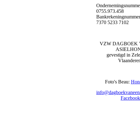
Ondernemingsnumme
0755.973.458
Bankrekeningnummer
7370 5233 7102
VZW DAGBOEK 
ASIELHO
gevestigd in Zel
Vlaandere
Foto's Beau:
Hon
info@dagboekvaneena
Facebook