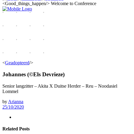
<Good_things_happen/>
Welcome to Conference
<
Geadopteerd
/>
Johannes (©Els Devrieze)
Senior langzitter – Akita X Duitse Herder – Reu – Noodasiel
Lommel
by
Arianna
25/10/2020
Related Posts