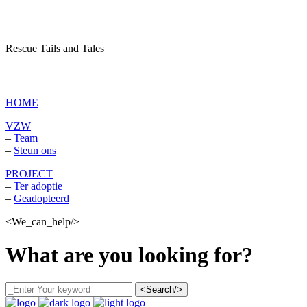
Rescue Tails and Tales
vzw Dagboek van een asielhond
HOME
VZW
–
Team
–
Steun ons
PROJECT
–
Ter adoptie
–
Geadopteerd
<We_can_help/>
What are you looking for?
<Search/>