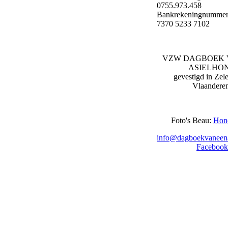
0755.973.458
Bankrekeningnummer
7370 5233 7102
VZW DAGBOEK 
ASIELHO
gevestigd in Zel
Vlaandere
Foto's Beau:
Hon
info@dagboekvaneena
Facebook