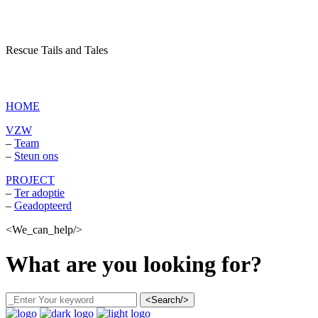
Rescue Tails and Tales
vzw Dagboek van een asielhond
HOME
VZW
–
Team
–
Steun ons
PROJECT
–
Ter adoptie
–
Geadopteerd
<We_can_help/>
What are you looking for?
<Search/>