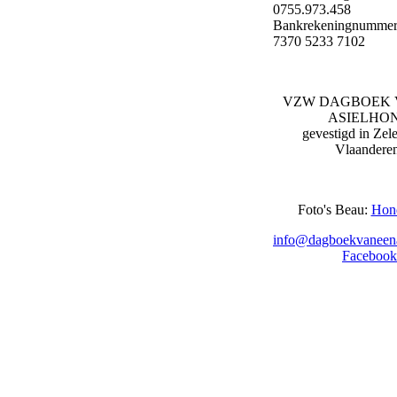
0755.973.458
Bankrekeningnummer
7370 5233 7102
VZW DAGBOEK 
ASIELHO
gevestigd in Zel
Vlaandere
Foto's Beau:
Hon
info@dagboekvaneena
Facebook