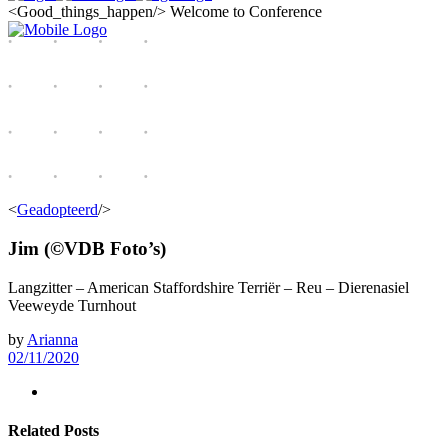
<Good_things_happen/>
Welcome to Conference
<
Geadopteerd
/>
Jim (©VDB Foto’s)
Langzitter – American Staffordshire Terriër – Reu – Dierenasiel
Veeweyde Turnhout
by
Arianna
02/11/2020
Related Posts