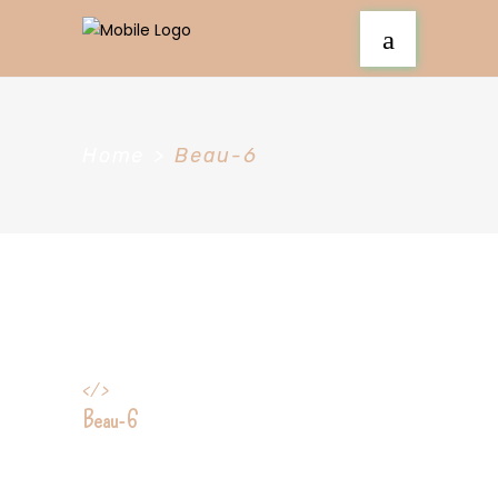
Home
>
Beau-6
</>
Beau-6