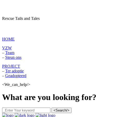
Rescue Tails and Tales
vzw Dagboek van een asielhond
HOME
VZW
–
Team
–
Steun ons
PROJECT
–
Ter adoptie
–
Geadopteerd
<We_can_help/>
What are you looking for?
<Search/>