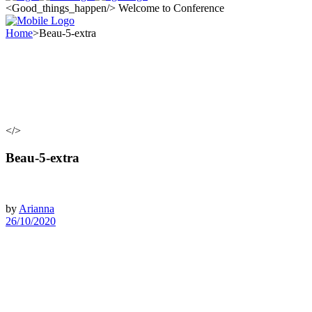
<Good_things_happen/>
Welcome to Conference
Home
>
Beau-5-extra
</>
Beau-5-extra
by
Arianna
26/10/2020