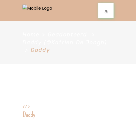
Home
>
Geadopteerd
>
Daddy (©Katrien De Jongh)
>
Daddy
</>
Daddy